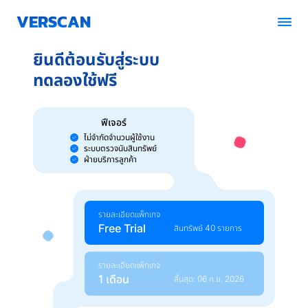
VERSCAN
ยินดีต้อนรับสู่ระบบ
โซลูชัน
ทดลองใช้ฟรี
ราคา
ฟีเจอร์
บล็อก
ไม่จำกัดจำนวนผู้ใช้งาน
ระบบตรวจนับสินทรัพย์
ฝ่ายบริการลูกค้า
พาร์ทเนอร์
ติดต่อเรา
รายละเอียดแพ็กเกจ
Free Trial
สินทรัพย์ 40 รายการ
นัดวัน Demo ระบบ
รายละเอียดแพ็กเกจ
1 เดือน
รับใบเสนอราคา
สิ้นสุด: 06 ก.ย. 2026