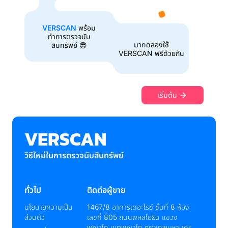
เข้าสู่ระบบ
VERSCAN
พร้อม
ไทย
ทำการตรวจนับ
มาทดลองใช้
สินทรัพย์ 😎
English
VERSCAN ฟรีด้วยกัน
USD($)
THB(฿)
เริ่มต้น
VERSCAN
วิธีใหม่ในการตรวจนับสินทรัพย์
ทั่วไป
ติดต่อผู้ขาย
นโยบายความเป็น
1467/8 อาคารเดอะไรซ์ ชั้นที่ 8 ห้อง
ส่วนตัว
เลขที่ 805 ถนนพหลโยธิน แขวง
พญาไท เขตพญาไท กรุงเทพมหานคร