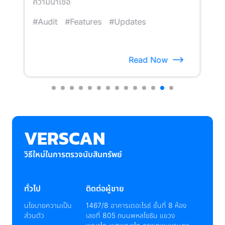
ความน่าเชื่อ
สาม
พัฒ
#Audit
#Features
#Updates
#C
Read Now
Item
13
of
VERSCAN
14
วิธีใหม่ในการตรวจนับสินทรัพย์
ทั่วไป
ติดต่อผู้ขาย
นโยบายความเป็น
1467/8 อาคารเดอะไรซ์ ชั้นที่ 8 ห้อง
ส่วนตัว
เลขที่ 805 ถนนพหลโยธิน แขวง