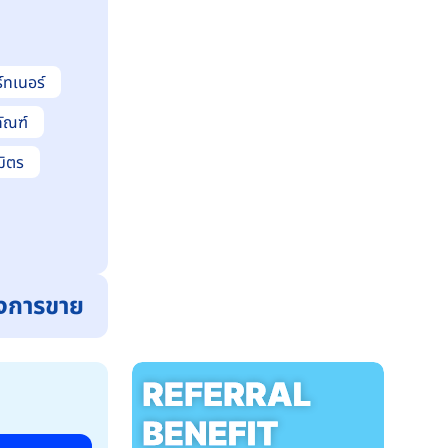
์ทเนอร์
ัณฑ์
มิตร
ังการขาย